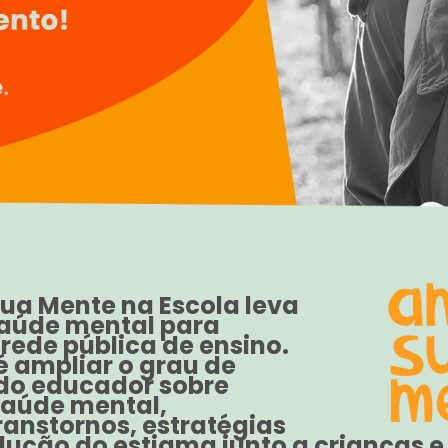
sua Mente na Escola leva
aúde mental para
rede pública de ensino.
é ampliar o grau de
do educador sobre
aúde mental,
ranstornos, estratégias
ução do estigma junto a crianças e