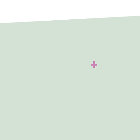
+
. No entanto, se...