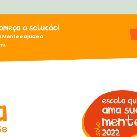
 Mente e ajude a
ns.