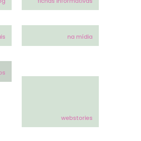
og
fichas informativas
is
na mídia
os
webstories