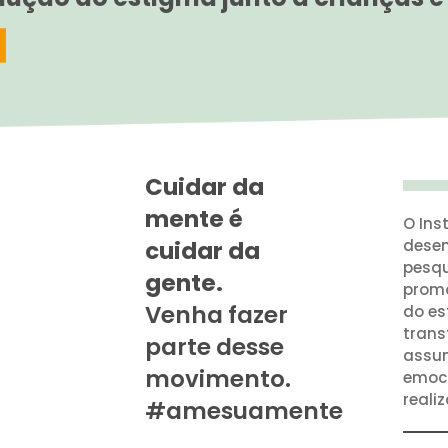
Cuidar da
mente é
O Ins
cuidar da
desen
pesqu
gente.
prom
Venha fazer
do es
trans
parte desse
assum
movimento.
emoci
reali
#amesuamente