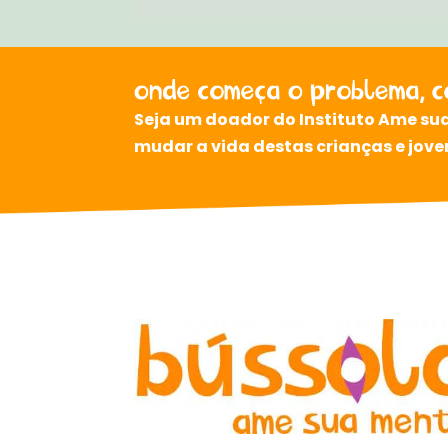
Seja um doador do Instituto Ame sua
mudar a vida destas crianças e jove