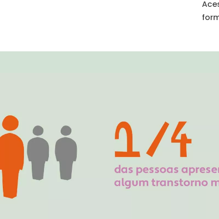
Ace
for