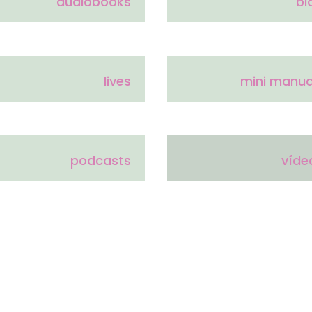
audiobooks
bl
lives
mini manua
podcasts
víde