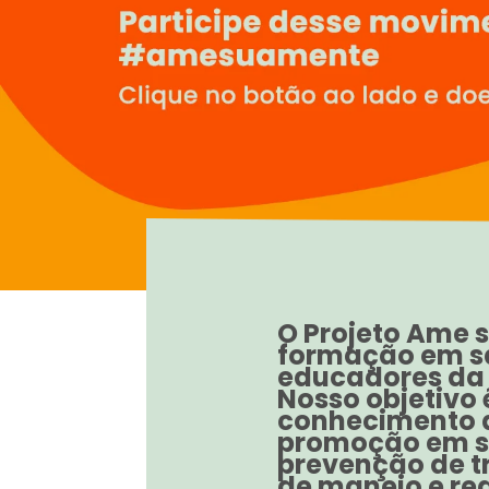
O Projeto Ame 
formação em s
educadores da 
Nosso objetivo 
conhecimento 
promoção em s
prevenção de t
de manejo e red