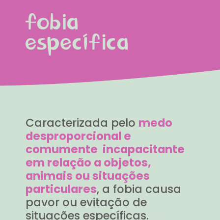
Caracterizada pelo
medo
desproporcional e
comumente incapacitante
em relação a objetos,
animais ou situações
particulares
, a fobia causa
pavor ou evitação de
situações específicas.