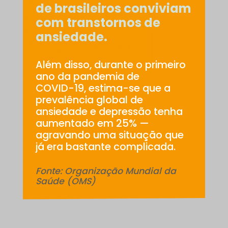
de brasileiros conviviam
com transtornos de
ansiedade.
Além disso, durante o primeiro
ano da pandemia de
COVID-19, estima-se que a
prevalência global de
ansiedade e depressão tenha
aumentado em 25% —
agravando uma situação que
já era bastante complicada.
Fonte: Organização Mundial da
Saúde (OMS)