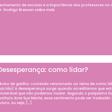
echamento de escolas e a importância dos professores no c
r. Rodrigo Bressan saiba mais
Desesperança: como lidar?
Aviso de gatilho: conteúdo relacionado ao tema de como l
uicídio] A desesperança surge quando acreditamos que es
ntolerável que não podemos mudar. Segundo o psiquiatra Gus
nstituto Ame Sua Mente, esse sentimento pode ser traduzid
uturo, ou seja, […]