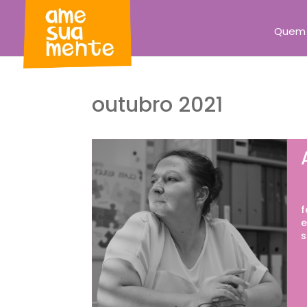
Quem
outubro 2021
P
f
e
s