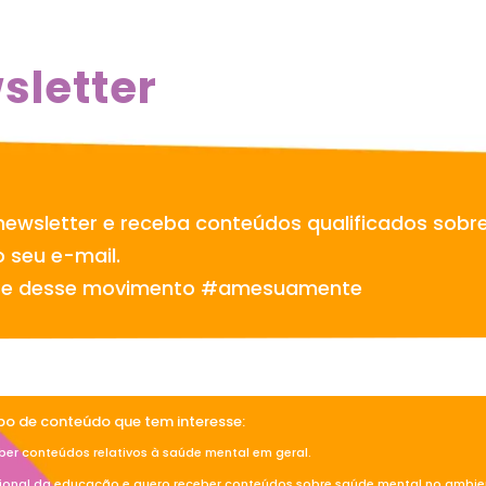
sletter
newsletter e receba conteúdos qualificados sobr
 seu e-mail.
te desse movimento #amesuamente
ipo de conteúdo que tem interesse:
ber conteúdos relativos à saúde mental em geral.
sional da educação e quero receber conteúdos sobre saúde mental no ambien