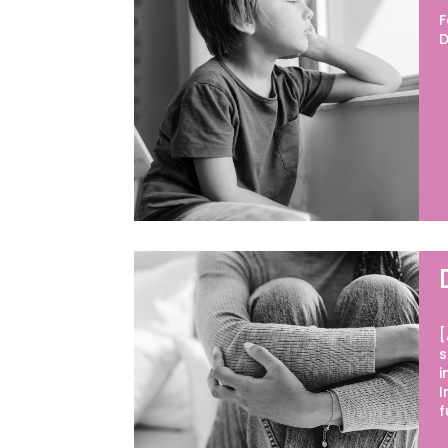
F
D
[
s
i
I
f