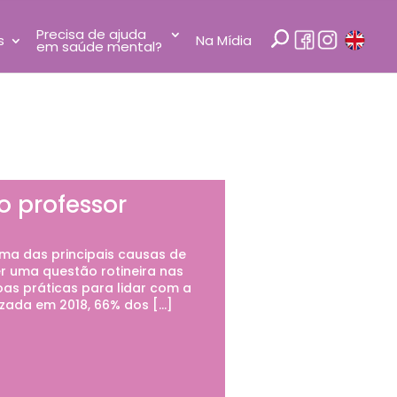
Precisa de ajuda
s
Na Mídia
em saúde mental?
o professor
ma das principais causas de
r uma questão rotineira nas
oas práticas para lidar com a
izada em 2018, 66% dos […]