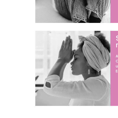
A
O
u
E