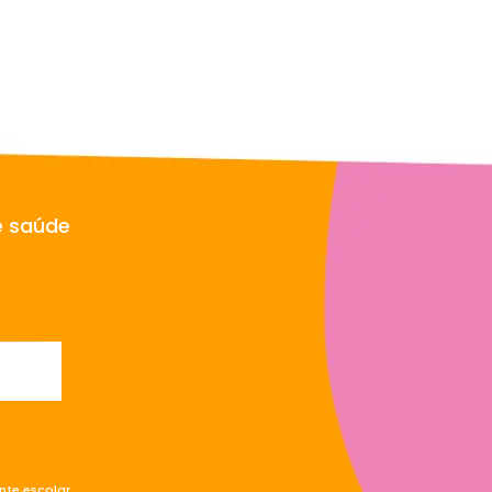
e saúde
te escolar.