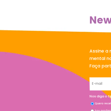
New
Assine a 
mental no
Faça par
Nos diga o t
Quero rece
Sou profis