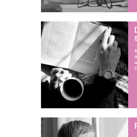
A
a
o
C