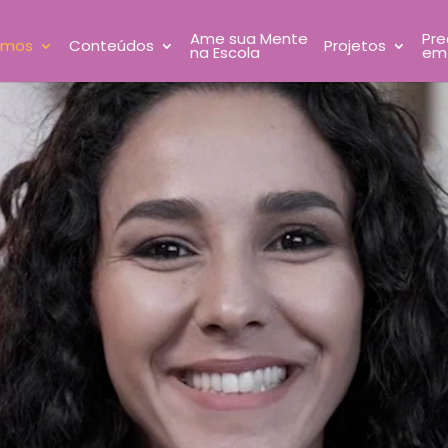
Ame sua Mente
Pre
omos
Conteúdos
Projetos
na Escola
em