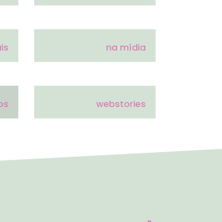
is
na mídia
os
webstories