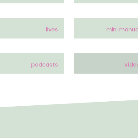
lives
mini manua
podcasts
víde