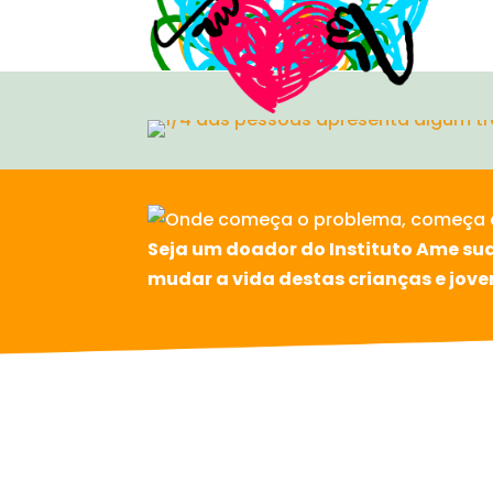
Seja um doador do Instituto Ame sua
mudar a vida destas crianças e jove