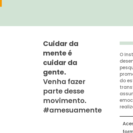
Cuidar da
mente é
O Ins
cuidar da
desen
pesqu
gente.
prom
Venha fazer
do es
trans
parte desse
assum
movimento.
emoci
reali
#amesuamente
Ace
for