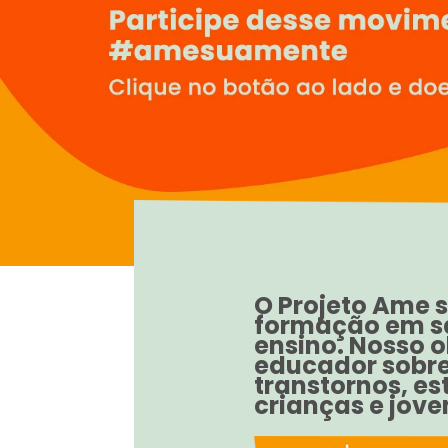
O Projeto Ame 
formação em sa
ensino. Nosso 
educador sobr
transtornos, es
crianças e jove