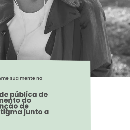
de pública de
imento do
enção de
stigma junto a