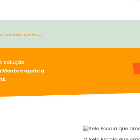
 Mente e ajude a
ns.
O Selo Escola que Am