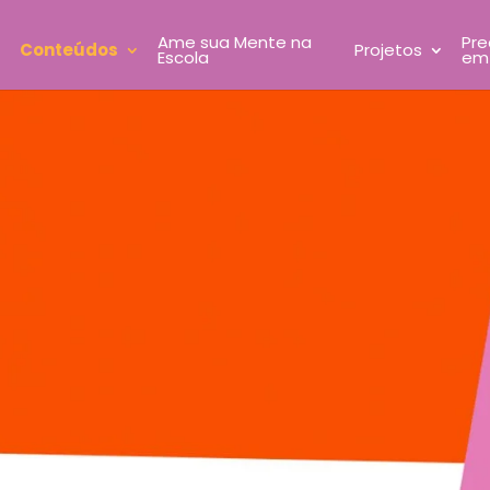
Ame sua Mente na
Pre
Conteúdos
Projetos
Escola
em