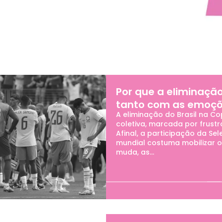
dos
Por que a eliminaçã
tanto com as emoç
A eliminação do Brasil na 
coletiva, marcada por frustr
Afinal, a participação da S
mundial costuma mobilizar o
muda, as...