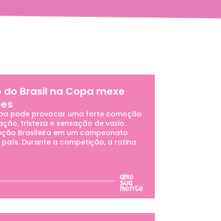
o do Brasil na Copa mexe
ões
Copa pode provocar uma forte comoção
ação, tristeza e sensação de vazio.
eleção Brasileira em um campeonato
 país. Durante a competição, a rotina