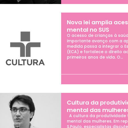
Nova lei amplia ace
mental no SUS
O acesso de crianças à saú
importante avanço com a apr
medida passa a integrar o E
(ECA) e fortalece o direito
primeiros anos de vida. O...
Cultura da produtiv
mental das mulhere
A cultura da produtividade
mental das mulheres. Em re
S.Paulo, especialistas disc