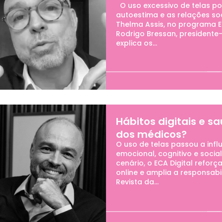
O uso excessivo de telas po
autoestima e as relações soc
Thelma Assis, no programa E
Rodrigo Bressan, presidente
explica os...
Hábitos digitais e s
dos médicos?
O uso de telas passou a inf
emocional, cognitivo e socia
cenário, o ECA Digital refor
online e amplia a responsabi
Revista da...