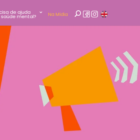
cisa de ajuda
Na Mídia
 saúde mental?