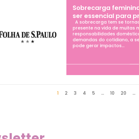
Sobrecarga feminina
ser essencial para 
A sobrecarga tem se tornad
presente na vida de muitas m
responsabilidades doméstica
demandas do cotidiano, a s
pode gerar impactos...
1
2
3
4
5
...
10
20
...
sletter