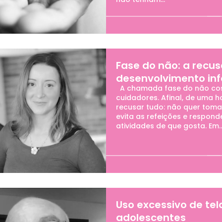
Fase do não: a recus
desenvolvimento inf
A chamada fase do não cos
cuidadores. Afinal, de uma h
recusar tudo: não quer toma
evita as refeições e respo
atividades de que gosta. Em..
Uso excessivo de te
adolescentes