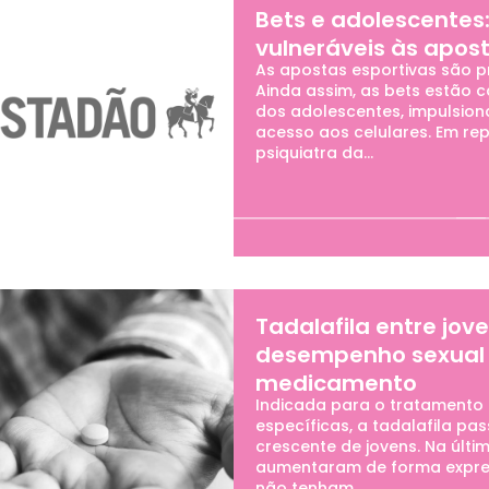
Bets e adolescentes:
vulneráveis às apost
As apostas esportivas são p
Ainda assim, as bets estão 
dos adolescentes, impulsiona
acesso aos celulares. Em re
psiquiatra da...
Tadalafila entre jo
desempenho sexual i
medicamento
Indicada para o tratamento 
específicas, a tadalafila pa
crescente de jovens. Na úl
aumentaram de forma expres
não tenham...