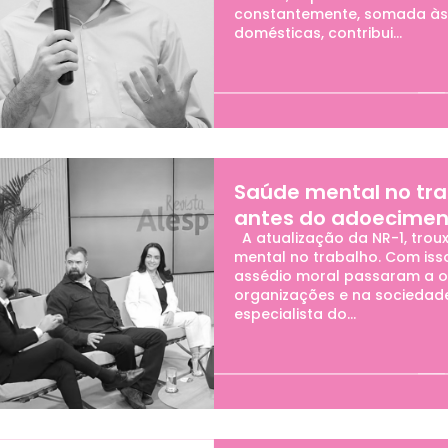
constantemente, somada às 
domésticas, contribui...
Saúde mental no tra
antes do adoecimen
A atualização da NR-1, trou
mental no trabalho. Com iss
assédio moral passaram a o
organizações e na sociedade.
especialista do...