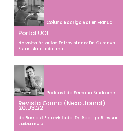
Coluna Rodrigo Ratier Manual
Portal UOL
de volta às aulas Entrevistado: Dr. Gustavo
Estanislau saiba mais
Podcast da Semana Síndrome
Revista Gama (Nexo Jornal) –
20.03.22
de Burnout Entrevistado: Dr. Rodrigo Bressan
saiba mais