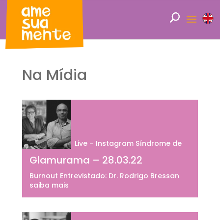
Na Mídia
Live – Instagram Síndrome de
Glamurama – 28.03.22
Burnout Entrevistado: Dr. Rodrigo Bressan
saiba mais