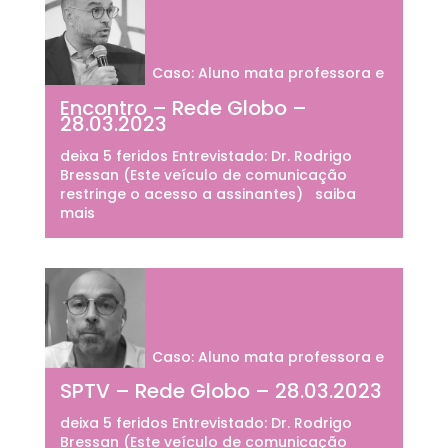
Caso: Aluno mata professora e
Encontro – Rede Globo –
28.03.2023
deixa 5 feridos Entrevistado: Dr. Rodrigo
Bressan (Este veículo de comunicação
restringe o acesso a assinantes) saiba
mais
Caso: Aluno mata professora e
SPTV – Rede Globo – 28.03.2023
deixa 5 feridos Entrevistado: Dr. Rodrigo
Bressan (Este veículo de comunicação