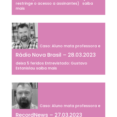
restringe o acesso a assinantes) saiba
mais
Caso: Aluno mata professora e
Rádio Nova Brasil – 28.03.2023
deixa 5 feridos Entrevistado: Gustavo
Estanislau saiba mais
Caso: Aluno mata professora e
RecordNews – 27.03.2023