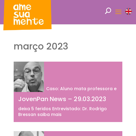
março 2023
Caso: Aluno mata professora e
JovenPan News – 29.03.2023
deixa 5 feridos Entrevistado: Dr. Rodrigo
Bressan saiba mais