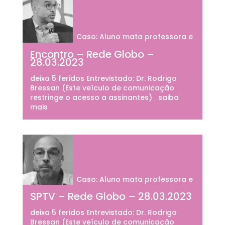
Caso: Aluno mata professora e
Encontro – Rede Globo –
28.03.2023
deixa 5 feridos Entrevistado: Dr. Rodrigo
Bressan (Este veículo de comunicação
restringe o acesso a assinantes) saiba
mais
Caso: Aluno mata professora e
SPTV – Rede Globo – 28.03.2023
deixa 5 feridos Entrevistado: Dr. Rodrigo
Bressan (Este veículo de comunicação