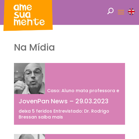
Na Mídia
Caso: Aluno mata professora e
JovenPan News – 29.03.2023
deixa 5 feridos Entrevistado: Dr. Rodrigo
Bressan saiba mais