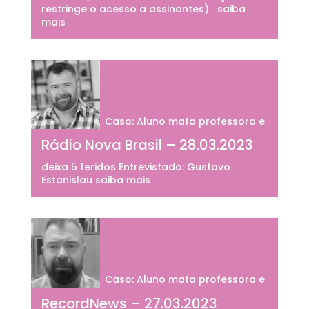
restringe o acesso a assinantes) saiba
mais
Caso: Aluno mata professora e
Rádio Nova Brasil – 28.03.2023
deixa 5 feridos Entrevistado: Gustavo
Estanislau saiba mais
Caso: Aluno mata professora e
RecordNews – 27.03.2023