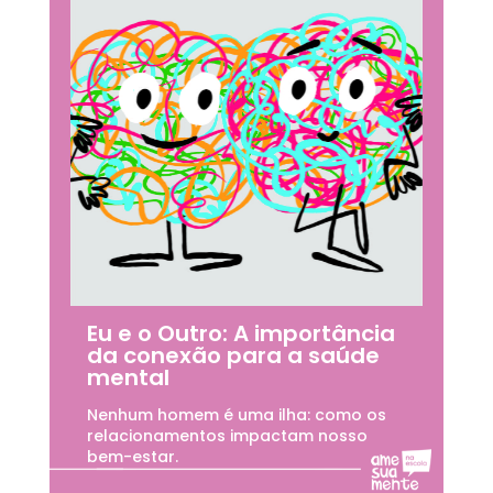
Eu e o Outro: A importância
da conexão para a saúde
mental
Nenhum homem é uma ilha: como os
relacionamentos impactam nosso
bem-estar.