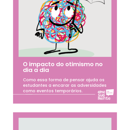
O impacto do otimismo no
dia a dia
Como essa forma de pensar ajuda os
estudantes a encarar as adversidades
como eventos temporários.