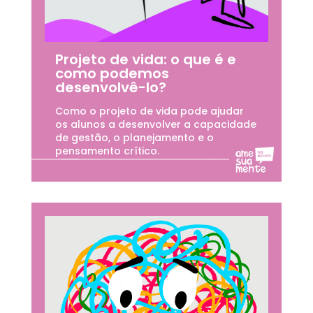
Projeto de vida: o que é e
como podemos
desenvolvê-lo?
Como o projeto de vida pode ajudar
os alunos a desenvolver a capacidade
de gestão, o planejamento e o
pensamento crítico.