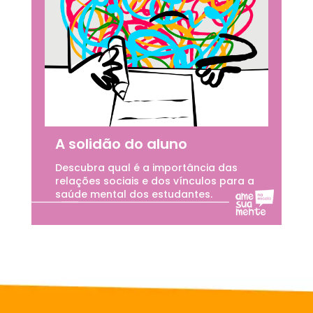
A solidão do aluno
Descubra qual é a importância das
relações sociais e dos vínculos para a
saúde mental dos estudantes.