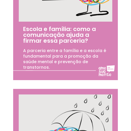
Escola e família: como a
comunicação ajuda a
firmar essa parceria?
A parceria entre a família e a escola é
fundamental para a promoção da
saúde mental e prevenção de
transtornos.