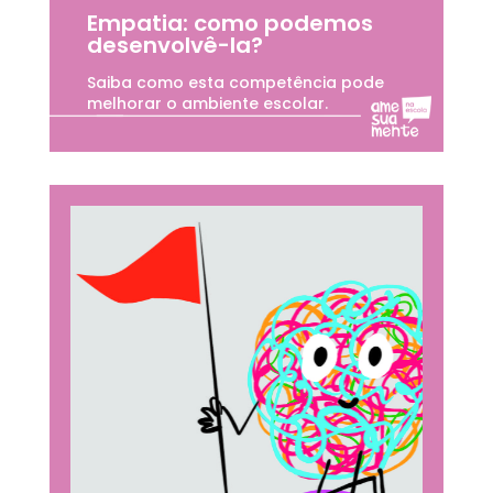
Empatia: como podemos
desenvolvê-la?
Saiba como esta competência pode
melhorar o ambiente escolar.