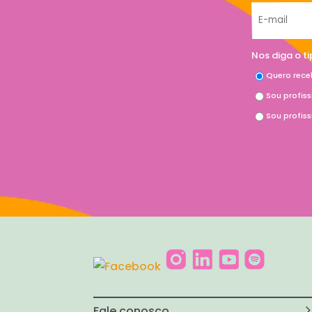
Nos diga o t
Quero rece
Sou profis
Sou profis
Fale conosco