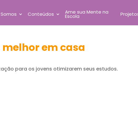
Ame sua Mente na
 Somos
Conteúdos
Projeto
Escola
r melhor em casa
ação para os jovens otimizarem seus estudos.