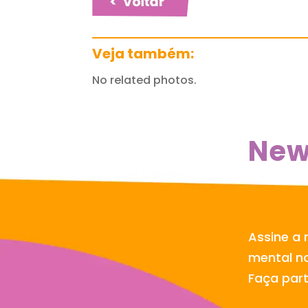
Veja também:
No related photos.
New
Assine a 
mental no
Faça par