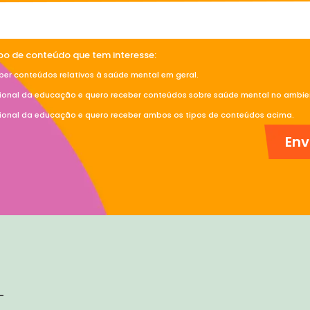
ipo de conteúdo que tem interesse:
ber conteúdos relativos à saúde mental em geral.
sional da educação e quero receber conteúdos sobre saúde mental no ambien
sional da educação e quero receber ambos os tipos de conteúdos acima.