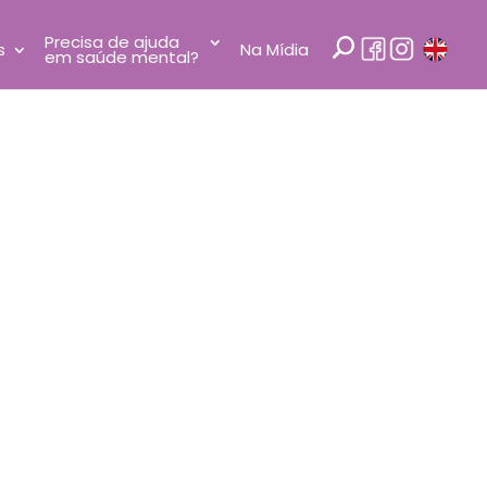
Precisa de ajuda
s
Na Mídia
em saúde mental?