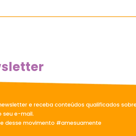
sletter
newsletter e receba conteúdos qualificados sobr
 seu e-mail.
te desse movimento #amesuamente