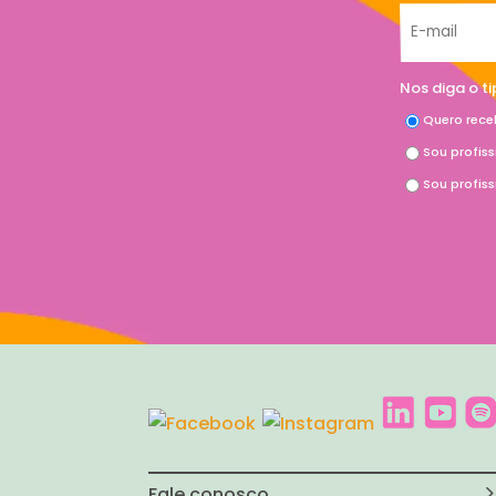
Nos diga o t
Quero rece
Sou profis
Sou profis
Fale conosco