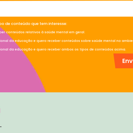
ipo de conteúdo que tem interesse:
ber conteúdos relativos à saúde mental em geral.
sional da educação e quero receber conteúdos sobre saúde mental no ambien
sional da educação e quero receber ambos os tipos de conteúdos acima.