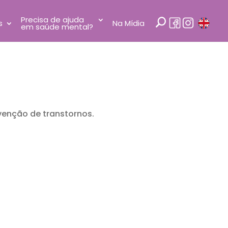
Precisa de ajuda
s
Na Mídia
em saúde mental?
venção de transtornos.