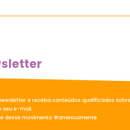
sletter
newsletter e receba conteúdos qualificados sobr
 seu e-mail.
te desse movimento #amesuamente