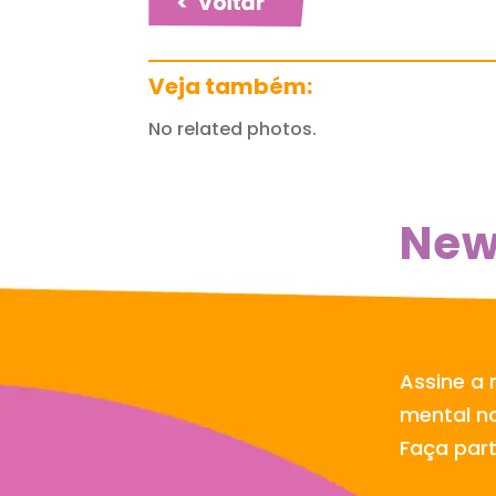
Veja também:
No related photos.
New
Assine a 
mental no
Faça par