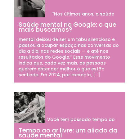
“Nos últimos anos, a saúde
Saúde mental no Google: o que
mais buscamos?
mental deixou de ser um tabu silencioso e
passou a ocupar espaço nas conversas do
dia a dia, nas redes sociais — e até nos
resultados do Google.” Esse movimento
indica que, cada vez mais, as pessoas
querem entender melhor o que estão
sentindo. Em 2024, por exemplo, […]
Você tem passado tempo ao
Tempo ao ar livre: um aliado da
saúde mental