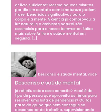
ar livre suficiente? Mesmo poucos minutos
por dia em contato com a natureza podem
trazer benefícios significativos para o
corpo e a mente. A ciência já comprovou: a
luz natural e o ambiente natural são
essenciais para o nosso bem-estar. Saiba
mais sobre Ar livre e saúde mental em
seguida. […]
Descanso e saúde mental, você
Descanso e saúde mental
já refletiu sobre essa conexão? Você é do
tipo de pessoa que aproveita as férias para
resolver uma lista de pendências? Ou faz
parte do grupo que nem consegue se
desconectar do trabalho, supervisionando