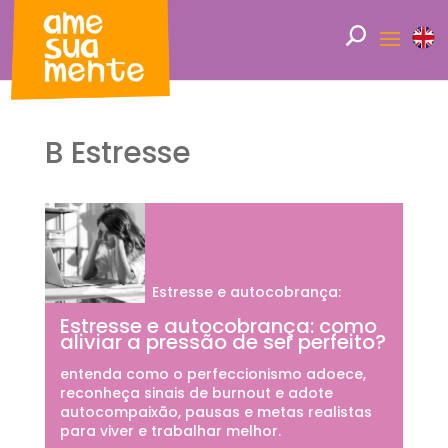
B Estresse
Estresse e autocobrança:
Estresse e autocobrança: como
aliviar a pressão de ser perfeito?
entenda como o perfeccionismo adoece,
reconheça sinais de burnout e adote
autocompaixão, pausas e metas realistas
para viver e trabalhar melhor.