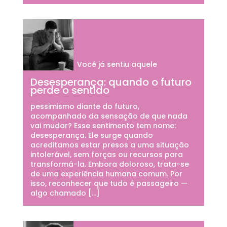
Você já sentiu aquele
Desesperança: quando o futuro
perde o sentido
pessimismo diante do futuro,
acompanhado da sensação de que nada
vai mudar? Esse sentimento tem nome:
desesperança. Ele surge quando
acreditamos estar presos a uma situação
intolerável, sem forças ou recursos para
transformá-la. Embora doloroso, trata-se
de uma experiência humana comum. Por
isso, reconhecer que tudo é passageiro —
algo chamado […]