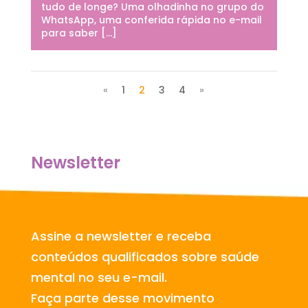
tudo de longe? Uma olhadinha no grupo do
WhatsApp, uma conferida rápida no e-mail
para saber […]
«
1
2
3
4
»
Newsletter
Assine a newsletter e receba
conteúdos qualificados sobre saúde
mental no seu e-mail.
Faça parte desse movimento