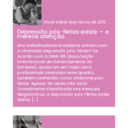
Você sabia que cerca de 23%
Depressão pós-férias existe — e
merece atenção
dos trabalhadores brasileiros sofrem com
a chamada depressão pós-férias? De
acordo com a ISMA-BR (Associação
Internacional de Gerenciamento do
Estresse), quase um em cada cinco
profissionais vivenciam esse quadro,
também conhecido como síndrome pós-
férias. Apesar de ainda não estar
formalmente classificada nos manuais
diagnósticos, a depressão pós-férias pode
afetar […]