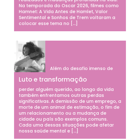
Na temporada do Oscar 2026, filmes como
Hamnet: A Vida Antes de Hamlet, Valor
Sentimental e Sonhos de Trem voltaram a
colocar esse tema no […]
Além do desafio imenso de
Luto e transformação
perder alguém querido, ao longo da vida
também enfrentamos outras perdas
significativas. A demissão de um emprego, a
morte de um animal de estimação, o fim de
um relacionamento ou a mudança de
cidade ou país são exemplos comuns.
Cada uma dessas situações pode afetar
nossa saúde mental e […]