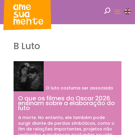
B Luto
O luto costuma ser associado
O que os filmes do Oscar 2026
ensinam sobre a elaboração do
luto
à morte. No entanto, ele também pode
surgir diante de perdas simbólicas, como o
fim de relações importantes, projetos não
realizados e mudanças profundas na vida.