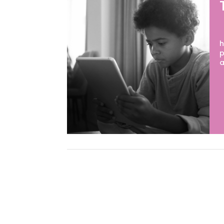
E
h
p
a