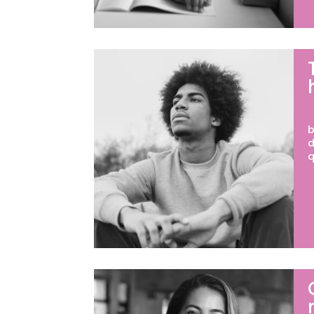
S
b
d
q