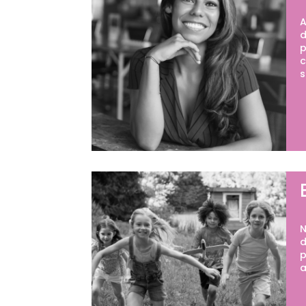
A
d
p
c
s
N
d
p
a