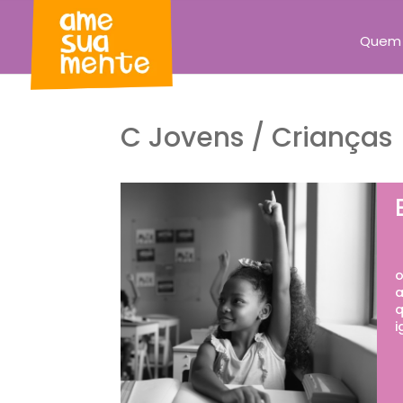
Quem
C Jovens / Crianças
E
o
a
q
i