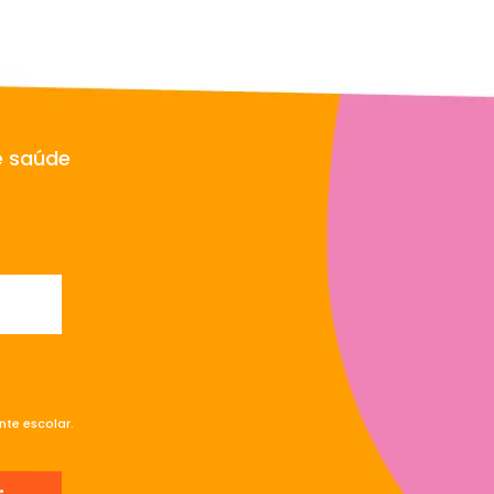
e saúde
te escolar.