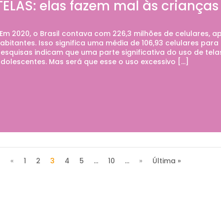
TELAS: elas fazem mal às crianças
m 2020, o Brasil contava com 226,3 milhões de celulares, a
abitantes. Isso significa uma média de 106,93 celulares para
esquisas indicam que uma parte significativa do uso de tel
dolescentes. Mas será que esse o uso excessivo […]
«
1
2
3
4
5
...
10
...
»
Última »