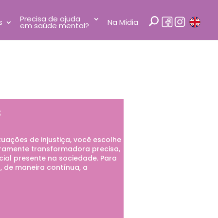
Precisa de ajuda
s
Na Mídia
em saúde mental?
s
uações de injustiça, você escolhe
ramente transformadora precisa,
acial presente na sociedade. Para
, de maneira contínua, a