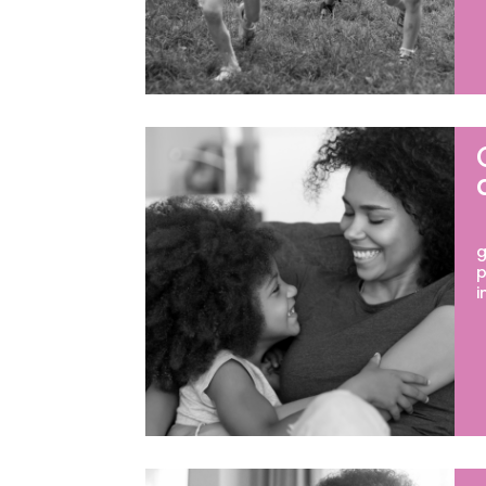
Q
g
p
i