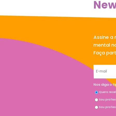
New
Assine a 
mental no
Faça par
Nos diga o t
Quero rece
Sou profis
Sou profis