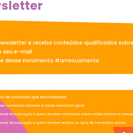
sletter
newsletter e receba conteúdos qualificados sobr
 seu e-mail.
te desse movimento #amesuamente
ipo de conteúdo que tem interesse:
ber conteúdos relativos à saúde mental em geral.
sional da educação e quero receber conteúdos sobre saúde mental no ambien
sional da educação e quero receber ambos os tipos de conteúdos acima.