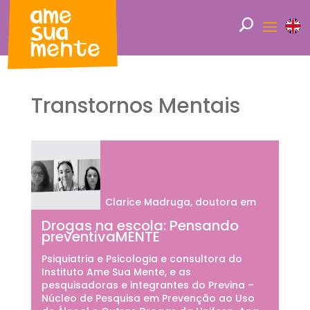
Transtornos Mentais
Clarice Madruga, doutora em
Drogas na escola: Pensando
preventivaMENTE
Psiquiatria e Psicologia e consultora do
Instituto Ame Sua Mente, e as
pesquisadoras e integrantes do Previna –
Núcleo de Pesquisa em Prevenção ao Uso