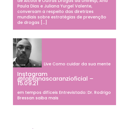
de Álcool e Outras Drogas da Unifesp, Ana
Paula Dias e Juliana Yurgel Valente,
conversam a respeito das diretrizes
mundiais sobre estratégias de prevenção
de drogas […]
Live Como cuidar da sua mente
Instagram
@fabianascaranzioficial –
15.09.21
em tempos difíceis Entrevistado: Dr. Rodrigo
Bressan saiba mais