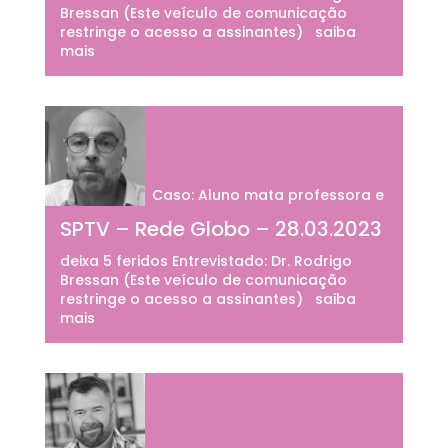
Bressan (Este veículo de comunicação
restringe o acesso a assinantes) saiba
mais
Caso: Aluno mata professora e
SPTV – Rede Globo – 28.03.2023
deixa 5 feridos Entrevistado: Dr. Rodrigo
Bressan (Este veículo de comunicação
restringe o acesso a assinantes) saiba
mais