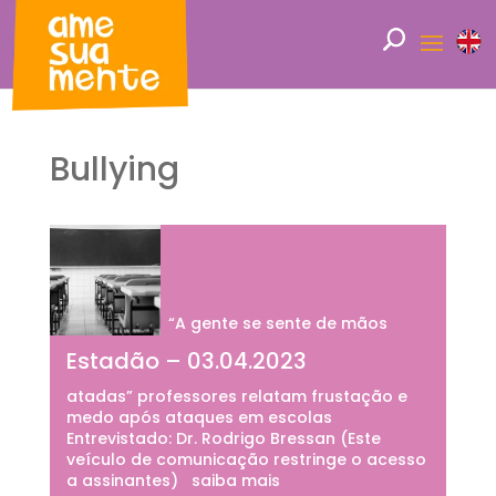
Bullying
“A gente se sente de mãos
Estadão – 03.04.2023
atadas” professores relatam frustação e
medo após ataques em escolas
Entrevistado: Dr. Rodrigo Bressan (Este
veículo de comunicação restringe o acesso
a assinantes) saiba mais