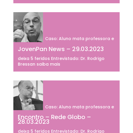
Caso: Aluno mata professora e
JovenPan News – 29.03.2023
deixa 5 feridos Entrevistado: Dr. Rodrigo
Bressan saiba mais
Caso: Aluno mata professora e
Encontro – Rede Globo –
28.03.2023
deixa 5 feridos Entrevistado: Dr. Rodrigo