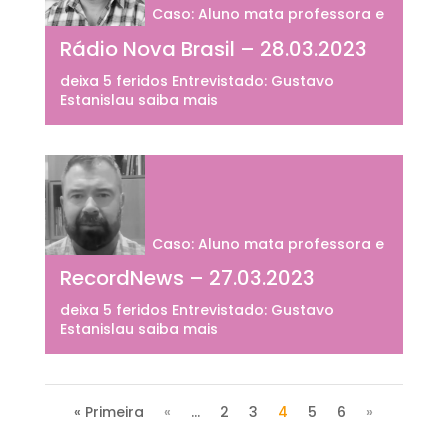
Caso: Aluno mata professora e
Rádio Nova Brasil – 28.03.2023
deixa 5 feridos Entrevistado: Gustavo
Estanislau saiba mais
Caso: Aluno mata professora e
RecordNews – 27.03.2023
deixa 5 feridos Entrevistado: Gustavo
Estanislau saiba mais
« Primeira
«
...
2
3
4
5
6
»