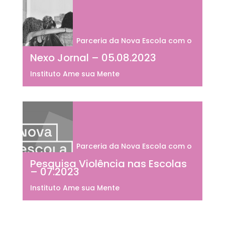
Parceria da Nova Escola com o
Nexo Jornal – 05.08.2023
Instituto Ame sua Mente
Parceria da Nova Escola com o
Pesquisa Violência nas Escolas
– 07.2023
Instituto Ame sua Mente