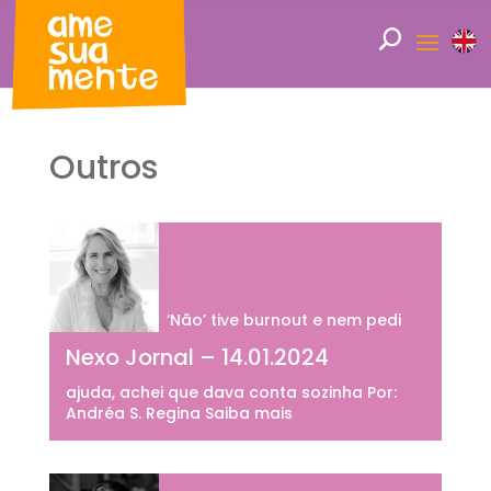
Outros
‘Não’ tive burnout e nem pedi
Nexo Jornal – 14.01.2024
ajuda, achei que dava conta sozinha Por:
Andréa S. Regina Saiba mais