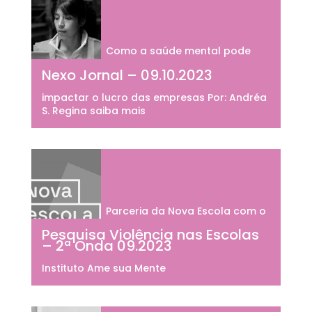
Como a saúde mental pode
Nexo Jornal – 09.10.2023
impactar o lucro das empresas Por: Andréa
S. Regina saiba mais
Parceria da Nova Escola com o
Pesquisa Violência nas Escolas
– 2ª Onda 09.2023
Instituto Ame sua Mente