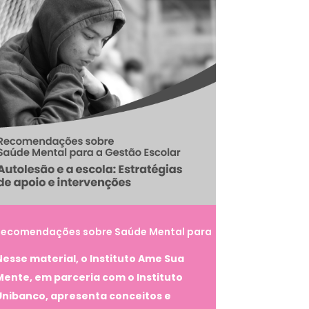
Recomendações sobre Saúde Mental para
 Gestão Escolar – Autolesão e a escola:
Nesse material, o Instituto Ame Sua
stratégias de apoio e intervenções
Mente, em parceria com o Instituto
Unibanco, apresenta conceitos e