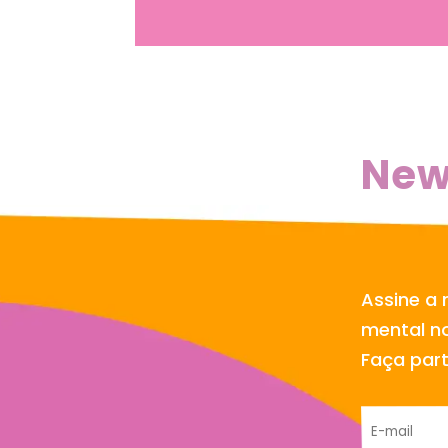
New
Assine a 
mental no
Faça par