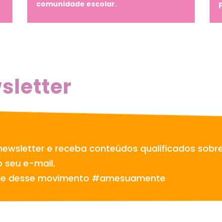
comunidade escolar.
sletter
newsletter e receba conteúdos qualificados sobr
 seu e-mail.
te desse movimento #amesuamente