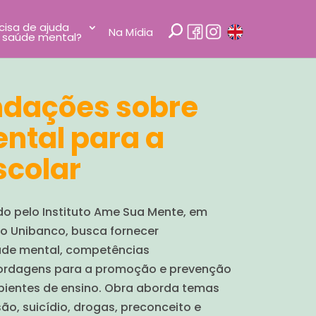
cisa de ajuda
Na Mídia
 saúde mental?
dações sobre
ntal para a
scolar
do pelo Instituto Ame Sua Mente, em
to Unibanco, busca fornecer
úde mental, competências
ordagens para a promoção e prevenção
ientes de ensino. Obra aborda temas
são, suicídio, drogas, preconceito e