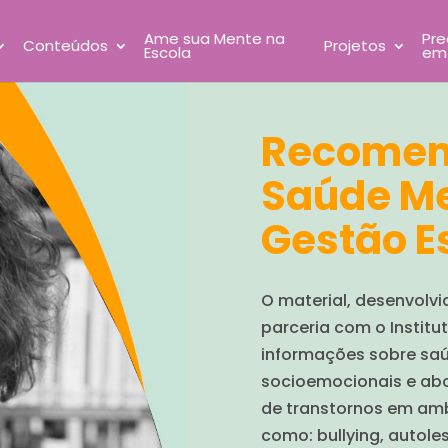
Ame sua Mente na
Pre
Conteúdos
Projetos
Escola
em
Recomen
Saúde Me
Gestão E
O material, desenvolvi
parceria com o Institu
informações sobre sa
socioemocionais e ab
de transtornos em amb
como: bullying, autole