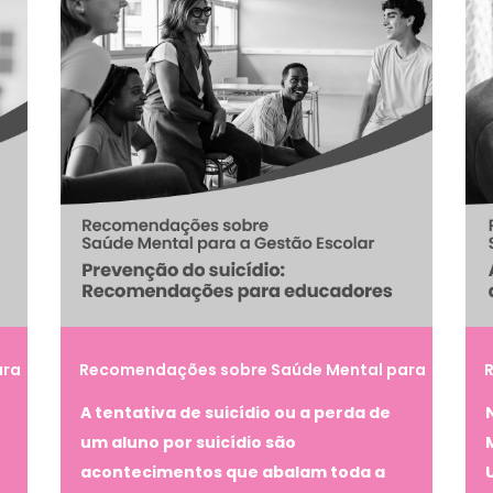
ara
Recomendações sobre Saúde Mental para
a Gestão Escolar – Prevenção do suicídio:
a
A tentativa de suicídio ou a perda de
Recomendações para educadores
E
um aluno por suicídio são
acontecimentos que abalam toda a