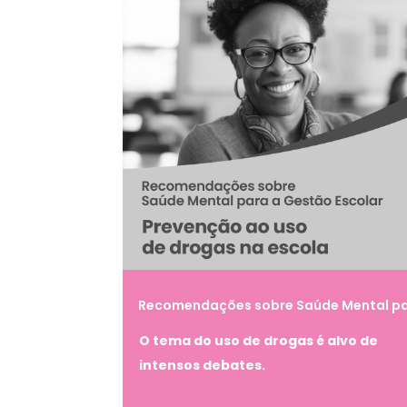
Recomendações sobre Saúde Mental p
a Gestão Escolar – Prevenção ao uso de
O tema do uso de drogas é alvo de
drogas na escola
intensos debates.