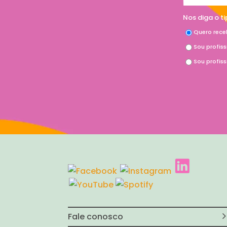
Nos diga o t
Quero rece
Sou profis
Sou profis
Fale conosco