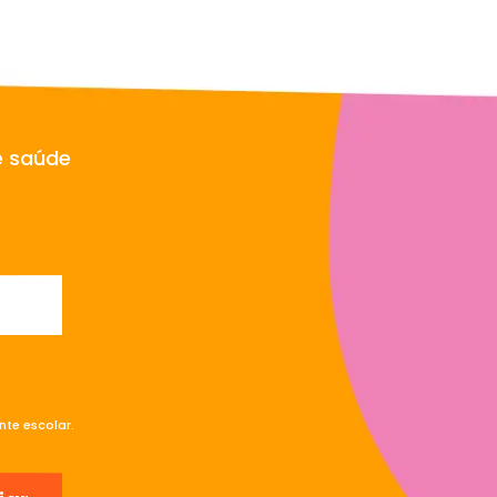
e saúde
te escolar.