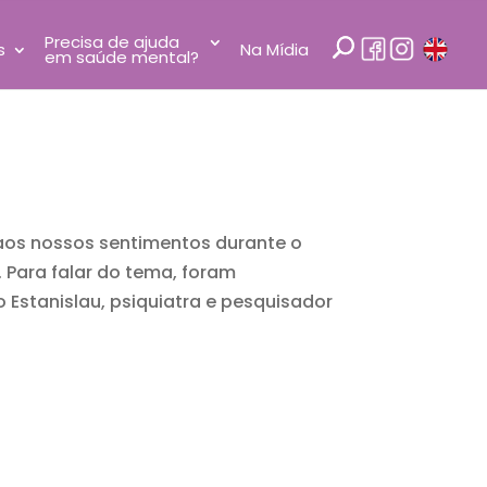
Precisa de ajuda
s
Na Mídia
em saúde mental?
 aos nossos sentimentos durante o
 Para falar do tema, foram
o Estanislau, psiquiatra e pesquisador