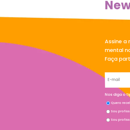
New
Assine a 
mental no
Faça par
Nos diga o t
Quero rece
Sou profis
Sou profis