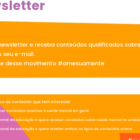
sletter
newsletter e receba conteúdos qualificados sobr
 seu e-mail.
te desse movimento #amesuamente
ipo de conteúdo que tem interesse:
ber conteúdos relativos à saúde mental em geral.
sional da educação e quero receber conteúdos sobre saúde mental no ambien
sional da educação e quero receber ambos os tipos de conteúdos acima.