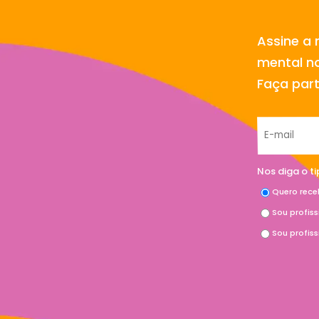
Assine a 
mental no
Faça par
Nos diga o t
Quero rece
Sou profis
Sou profis