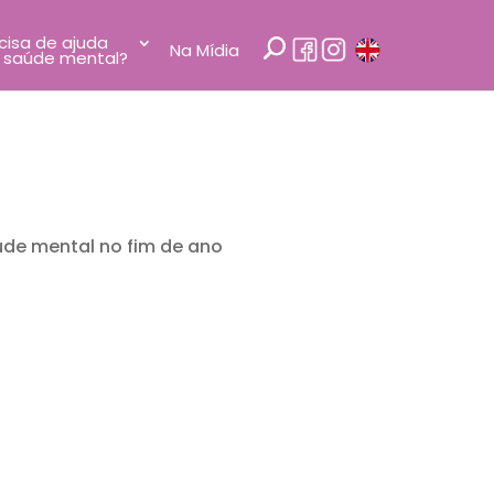
cisa de ajuda
Na Mídia
 saúde mental?
úde mental no fim de ano