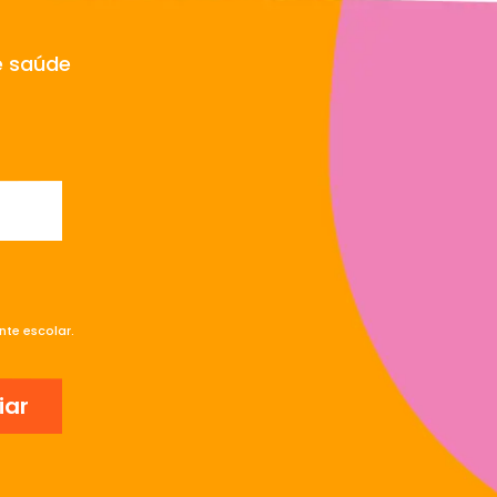
e saúde
te escolar.