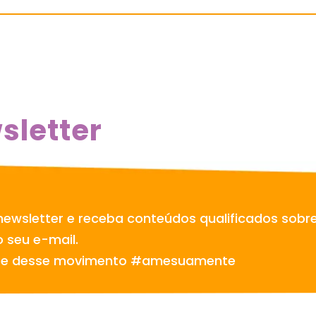
sletter
newsletter e receba conteúdos qualificados sobr
 seu e-mail.
te desse movimento #amesuamente