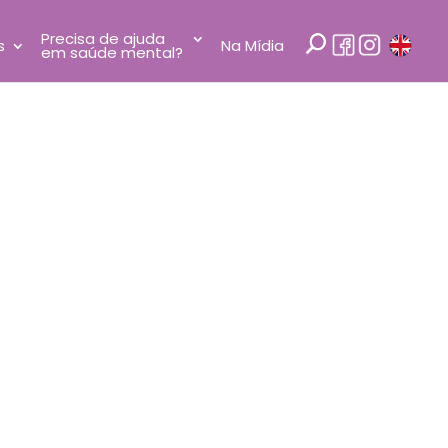
Precisa de ajuda
s
Na Mídia
em saúde mental?