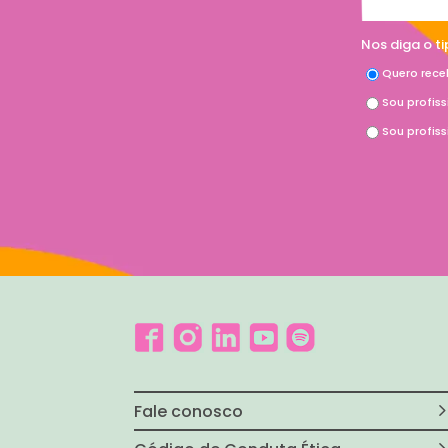
Nos diga o t
Quero rece
Sou profis
Sou profis
Fale conosco