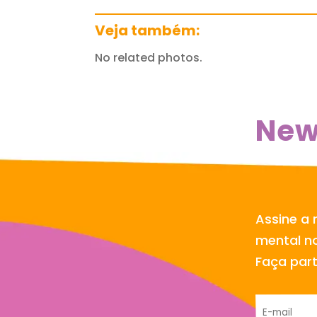
Veja também:
No related photos.
New
Assine a 
mental no
Faça par