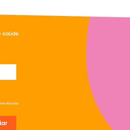
e saúde
te escolar.