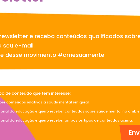
newsletter e receba conteúdos qualificados sobr
 seu e-mail.
te desse movimento #amesuamente
ipo de conteúdo que tem interesse:
ber conteúdos relativos à saúde mental em geral.
sional da educação e quero receber conteúdos sobre saúde mental no ambien
sional da educação e quero receber ambos os tipos de conteúdos acima.