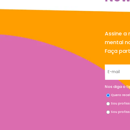
Assine a 
mental no
Faça par
Nos diga o t
Quero rece
Sou profis
Sou profis