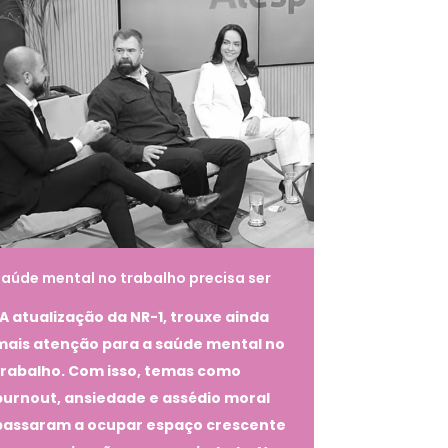
aúde mental no trabalho precisa ser
pensada antes do adoecimento
A atualização da NR-1, trouxe ainda
mais atenção para a saúde mental no
trabalho. Com isso, temas como
burnout, ansiedade e assédio moral
passaram a ocupar espaço crescente