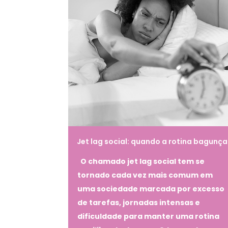
Jet lag social: quando a rotina bagunça
sono e impacta a saúde mental
O chamado jet lag social tem se
tornado cada vez mais comum em
uma sociedade marcada por excesso
de tarefas, jornadas intensas e
dificuldade para manter uma rotina