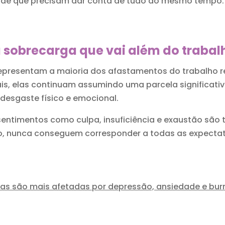
 de que precisam dar conta de tudo ao mesmo tempo.
sobrecarga que vai além do trabal
epresentam a maioria dos afastamentos do trabalho r
ais, elas continuam assumindo uma parcela significati
desgaste físico e emocional.
e sentimentos como culpa, insuficiência e exaustão sã
, nunca conseguem corresponder a todas as expectat
las são mais afetadas por depressão, ansiedade e bur