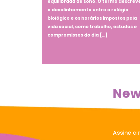
equilibrada de sono. O termo descrev
o desalinhamento entre o relógio
biológico e os horários impostos pela
vida social, como trabalho, estudos e
compromissos do dia […]
New
Assine a 