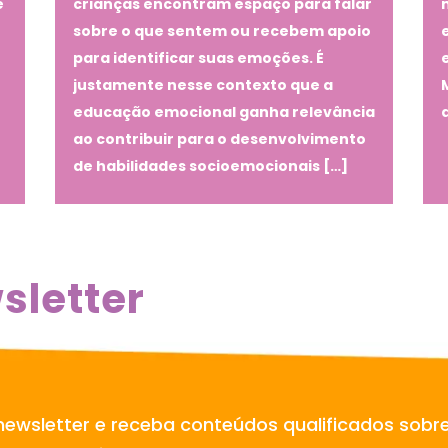
e
crianças encontram espaço para falar
sobre o que sentem ou recebem apoio
para identificar suas emoções. É
justamente nesse contexto que a
educação emocional ganha relevância
ao contribuir para o desenvolvimento
de habilidades socioemocionais […]
sletter
newsletter e receba conteúdos qualificados sobr