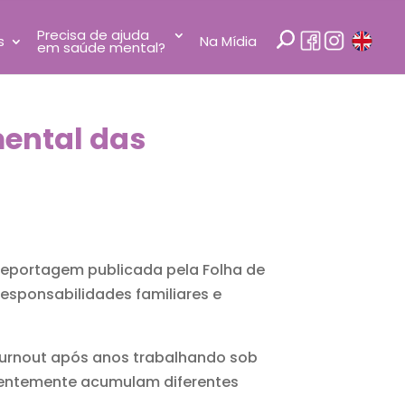
Precisa de ajuda
s
Na Mídia
em saúde mental?
mental das
reportagem publicada pela Folha de
esponsabilidades familiares e
 burnout após anos trabalhando sob
equentemente acumulam diferentes