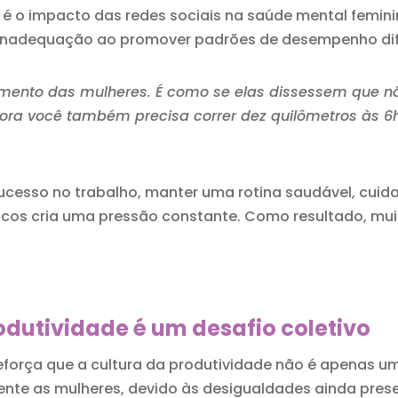
é o impacto das redes sociais na saúde mental femini
inadequação ao promover padrões de desempenho difí
imento das mulheres. É como se elas dissessem que n
ora você também precisa correr dez quilômetros às 6h
ucesso no trabalho, manter uma rotina saudável, cuidar
icos cria uma pressão constante. Como resultado, mu
odutividade é um desafio coletivo
eforça que a cultura da produtividade não é apenas um
nte as mulheres, devido às desigualdades ainda prese