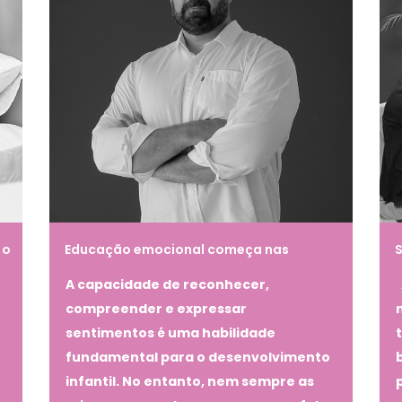
 o
Educação emocional começa nas
S
conversas sobre sentimentos
A capacidade de reconhecer,
compreender e expressar
sentimentos é uma habilidade
fundamental para o desenvolvimento
infantil. No entanto, nem sempre as