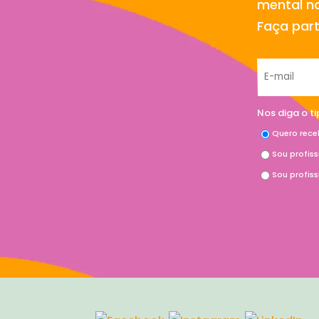
mental no
Faça par
Nos diga o t
Quero rece
Sou profis
Sou profis