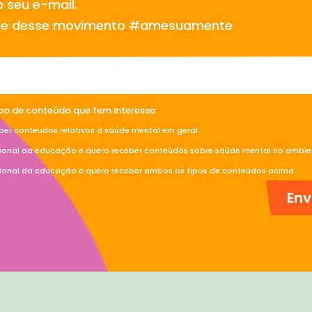
 seu e-mail.
te desse movimento #amesuamente
ipo de conteúdo que tem interesse:
ber conteúdos relativos à saúde mental em geral.
sional da educação e quero receber conteúdos sobre saúde mental no ambien
sional da educação e quero receber ambos os tipos de conteúdos acima.