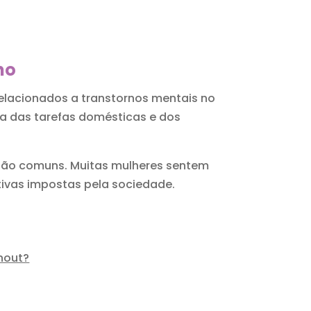
ho
elacionados a transtornos mentais no
va das tarefas domésticas e dos
o tão comuns. Muitas mulheres sentem
ivas impostas pela sociedade.
nout?