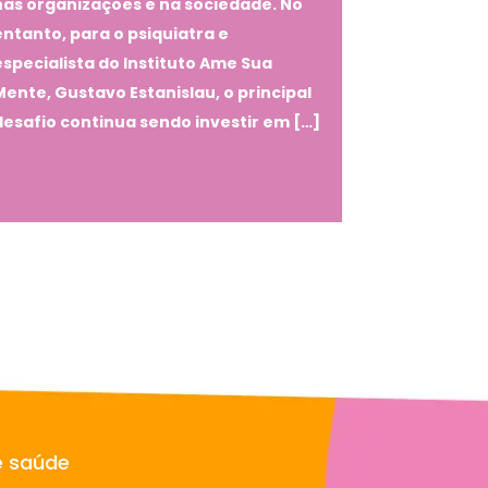
nas organizações e na sociedade. No
entanto, para o psiquiatra e
especialista do Instituto Ame Sua
Mente, Gustavo Estanislau, o principal
desafio continua sendo investir em […]
e saúde