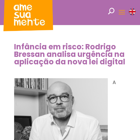
Infância em risco: Rodrigo
Bressan analisa urgência na
aplicação da nova lei digital
A