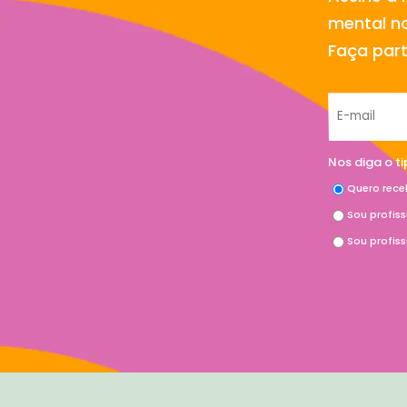
mental no
Faça par
Nos diga o t
Quero rece
Sou profis
Sou profis