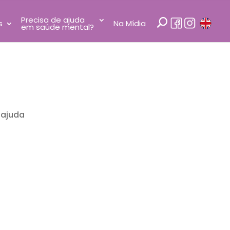
Precisa de ajuda
s
Na Mídia
em saúde mental?
 ajuda