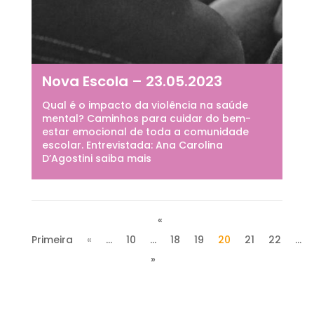
Nova Escola – 23.05.2023
Qual é o impacto da violência na saúde
mental? Caminhos para cuidar do bem-
estar emocional de toda a comunidade
escolar. Entrevistada: Ana Carolina
D’Agostini saiba mais
«
Primeira
«
...
10
...
18
19
20
21
22
...
»