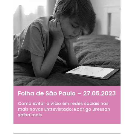
Folha de São Paulo – 27.05.2023
Como evitar o vício em redes sociais nos
mais novos Entrevistado: Rodrigo Bressan
saiba mais