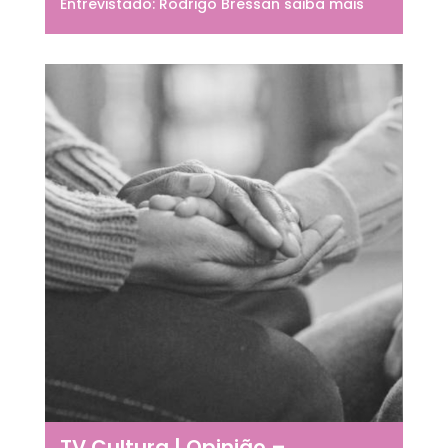
Entrevistado: Rodrigo Bressan saiba mais
TV Cultura | Opinião –