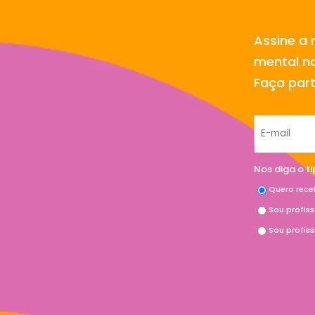
Assine a 
mental no
Faça par
Nos diga o t
Quero rece
Sou profis
Sou profis