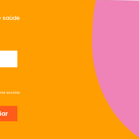
e saúde
te escolar.