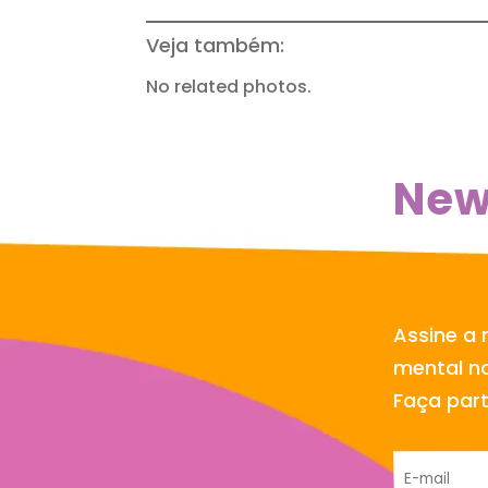
Veja também:
No related photos.
New
Assine a 
mental no
Faça par