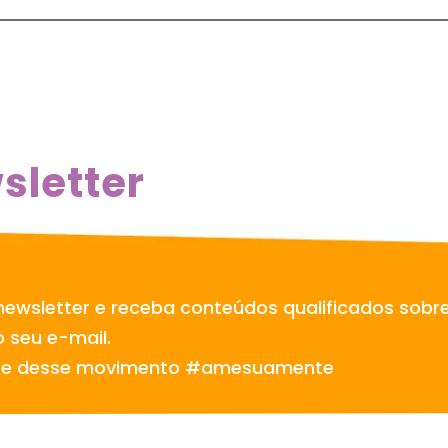
sletter
newsletter e receba conteúdos qualificados sobr
 seu e-mail.
te desse movimento #amesuamente