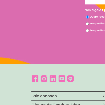
Nos diga o t
Quero rece
Sou profis
Sou profis
Fale conosco
Código de Conduta Ética