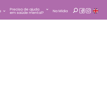
Precisa de ajuda
s
Na Mídia
em saúde mental?