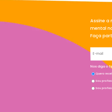
Assine a 
mental no
Faça par
Nos diga o t
Quero rece
Sou profis
Sou profis