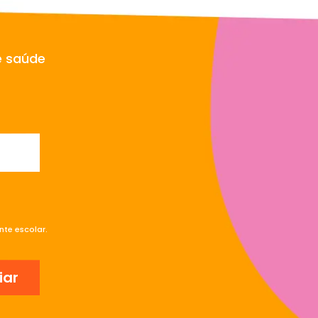
e saúde
te escolar.