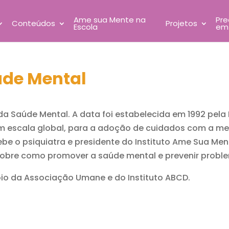
Ame sua Mente na
Pre
Conteúdos
Projetos
Escola
em
úde Mental
 da Saúde Mental. A data foi estabelecida em 1992 pel
 escala global, para a adoção de cuidados com a ment
ebe o psiquiatra e presidente do Instituto Ame Sua Me
obre como promover a saúde mental e prevenir probl
oio da Associação Umane e do Instituto ABCD.