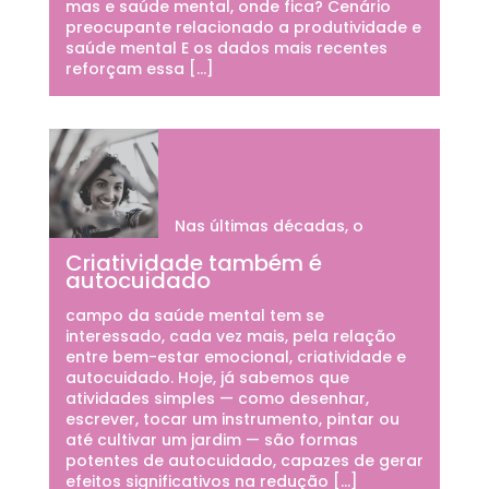
mas e saúde mental, onde fica? Cenário
preocupante relacionado a produtividade e
saúde mental E os dados mais recentes
reforçam essa […]
Nas últimas décadas, o
Criatividade também é
autocuidado
campo da saúde mental tem se
interessado, cada vez mais, pela relação
entre bem-estar emocional, criatividade e
autocuidado. Hoje, já sabemos que
atividades simples — como desenhar,
escrever, tocar um instrumento, pintar ou
até cultivar um jardim — são formas
potentes de autocuidado, capazes de gerar
efeitos significativos na redução […]