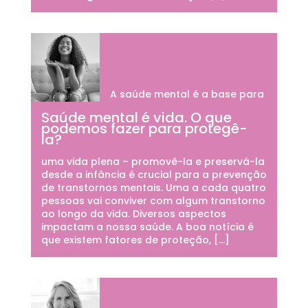
A saúde mental é a base para
Saúde mental é vida. O que
podemos fazer para protegê-
la?
uma vida plena – promovê-la e preservá-la
desde a infância é crucial para a prevenção
de transtornos mentais. Uma a cada quatro
pessoas vai conviver com algum transtorno
ao longo da vida. Diversos aspectos
impactam a nossa saúde. A boa notícia é
que existem fatores de proteção, […]