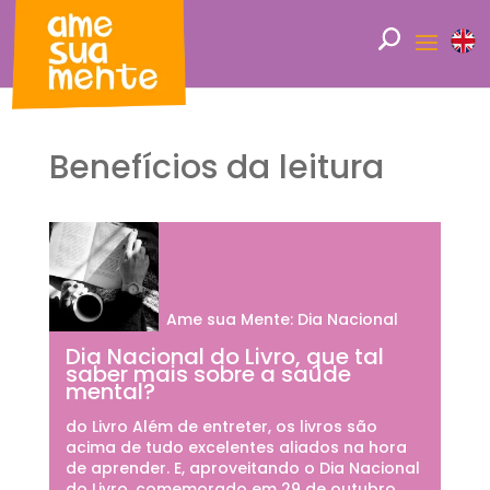
Benefícios da leitura
Ame sua Mente: Dia Nacional
Dia Nacional do Livro, que tal
saber mais sobre a saúde
mental?
do Livro Além de entreter, os livros são
acima de tudo excelentes aliados na hora
de aprender. E, aproveitando o Dia Nacional
do Livro, comemorado em 29 de outubro,