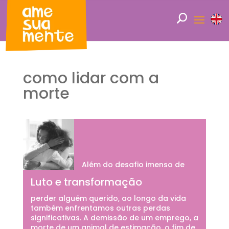
como lidar com a
morte
Além do desafio imenso de
Luto e transformação
perder alguém querido, ao longo da vida
também enfrentamos outras perdas
significativas. A demissão de um emprego, a
morte de um animal de estimação, o fim de