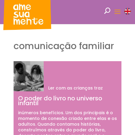
comunicação familiar
Ler com as crianças traz
O poder do livro no universo
infantil
inúmeros benefícios. Um dos principais é o
momento de conexão criado entre elas e os
adultos. Quando contamos histórias,
construímos através do poder do livro,