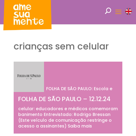
crianças sem celular
FOLHA DE SÃO PAULO: Escola e
FOLHA DE SÃO PAULO – 12.12.24
celular: educadores e médicos comemoram
banimento Entrevistado: Rodrigo Bressan
(Este veículo de comunicação restringe o
acesso a assinantes) Saiba mais