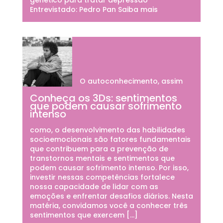
Entrevistado: Pedro Pan Saiba mais
O autoconhecimento, assim
Conheça os 3Ds: sentimentos
que podem causar sofrimento
intenso
como, o desenvolvimento das habilidades
socioemocionais são fatores fundamentais
que contribuem para a prevenção de
transtornos mentais e sentimentos que
podem causar sofrimento intenso. Por isso,
investir nessas competências fortalece
nossa capacidade de lidar com as
emoções e enfrentar desafios diários. Nesta
matéria, convidamos você a conhecer três
sentimentos que exercem […]