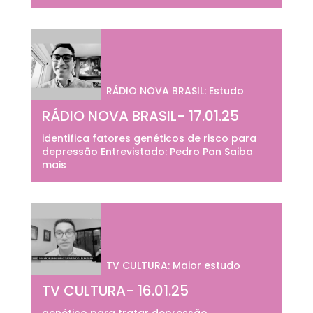
RÁDIO NOVA BRASIL: Estudo
RÁDIO NOVA BRASIL- 17.01.25
identifica fatores genéticos de risco para
depressão Entrevistado: Pedro Pan Saiba
mais
TV CULTURA: Maior estudo
TV CULTURA- 16.01.25
genético para tratar depressão