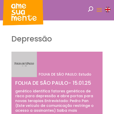
Depressão
FOLHA DE SÃO PAULO: Estudo
FOLHA DE SÃO PAULO- 15.01.25
genético identifica fatores genéticos de
risco para depressão e abre portas para
novas terapias Entrevistado: Pedro Pan
(Este veículo de comunicação restringe o
acesso a assinantes) Saiba mais