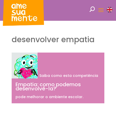
desenvolver empatia
Saiba como esta competência
Empatia: como podemos
desenvolvê-la?
pode melhorar o ambiente escolar.