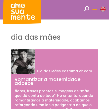
dia das mães
Dia das Mães costuma vir com
Romantizar a maternidade
adoece
flores, frases prontas e imagens de “mãe
que dá conta de tudo”. No entanto, quando
romantizamos a maternidade, acabamos
reforçando uma ideia perigosa: a de que o