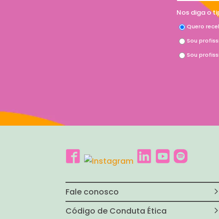
Nos diga o t
Quero rece
Sou profis
Sou profis
Fale conosco
Código de Conduta Ética