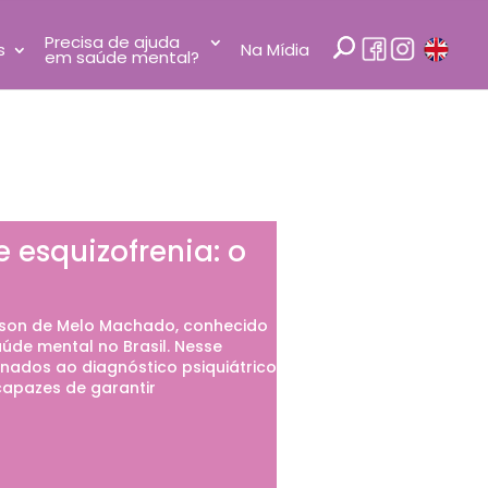
Precisa de ajuda
s
Na Mídia
em saúde mental?
 esquizofrenia: o
rson de Melo Machado, conhecido
úde mental no Brasil. Nesse
onados ao diagnóstico psiquiátrico
capazes de garantir