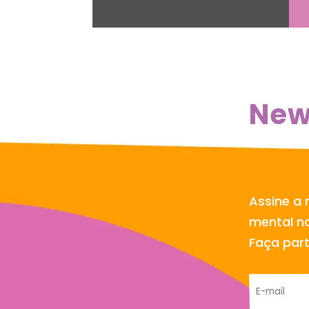
New
Assine a 
mental no
Faça par