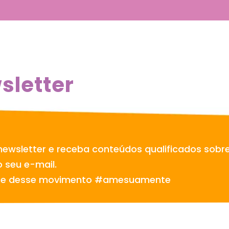
sletter
newsletter e receba conteúdos qualificados sobr
 seu e-mail.
te desse movimento #amesuamente