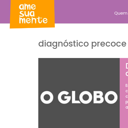
Quem
diagnóstico precoce
E
c
c
p
a