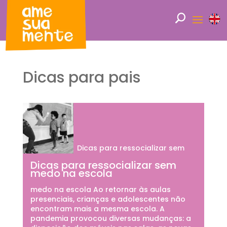
Dicas para pais
Dicas para ressocializar sem
Dicas para ressocializar sem
medo na escola
medo na escola Ao retornar às aulas
presenciais, crianças e adolescentes não
encontram mais a mesma escola. A
pandemia provocou diversas mudanças: a