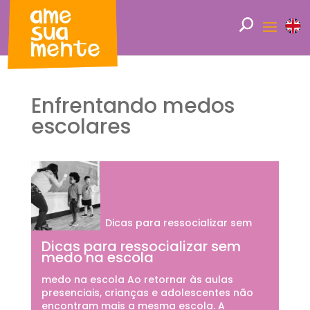
Enfrentando medos
escolares
Dicas para ressocializar sem
Dicas para ressocializar sem
medo na escola
medo na escola Ao retornar às aulas
presenciais, crianças e adolescentes não
encontram mais a mesma escola. A