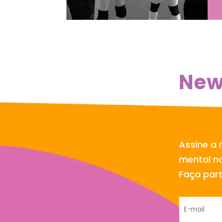
New
Assine a 
mental no
Faça par