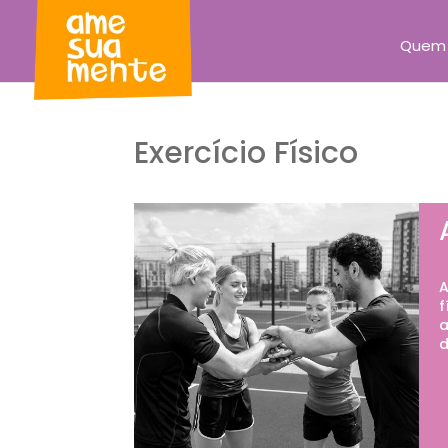
Quem
Exercício Físico
A
f
a
d