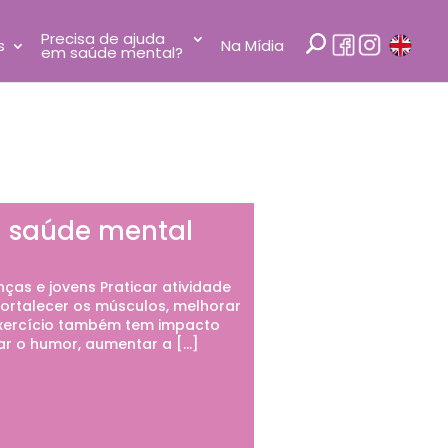
Precisa de ajuda
s
Na Mídia
em saúde mental?
da saúde mental
nças e jovens Praticar atividade
fortalecer os músculos, melhorar
 exercício também tem impacto
lar o humor, aumentar a […]