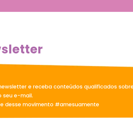
sletter
newsletter e receba conteúdos qualificados sobr
 seu e-mail.
te desse movimento #amesuamente