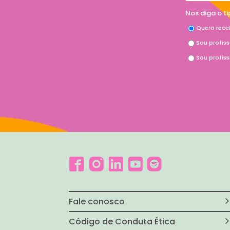
Nos diga o t
Quero rece
Sou profis
Sou profis
Fale conosco
Código de Conduta Ética