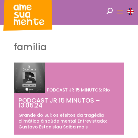
família
PODCAST JR 15 MINUTOS: Rio
PODCAST JR 15 MINUTOS –
13.05.24
Grande do Sul: os efeitos da tragédia
climática à saúde mental Entrevistado:
Gustavo Estanislau Saiba mais