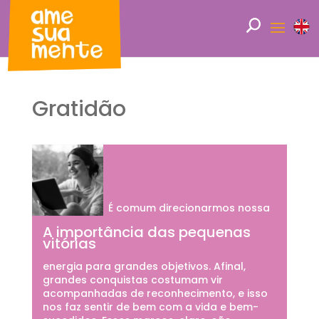
Gratidão
É comum direcionarmos nossa
A importância das pequenas
vitórias
energia para grandes objetivos. Afinal,
grandes conquistas costumam vir
acompanhadas de reconhecimento, e isso
nos faz sentir de bem com a vida e bem-