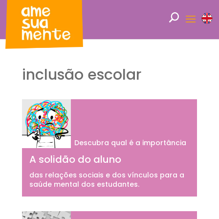
inclusão escolar
Descubra qual é a importância
A solidão do aluno
das relações sociais e dos vínculos para a
saúde mental dos estudantes.