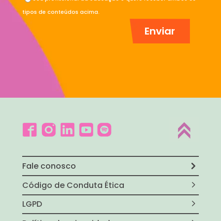
tipos de conteúdos acima.
Fale conosco
Código de Conduta Ética
LGPD