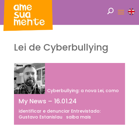
Lei de Cyberbullying
Cyberbullying: a nova Lei, como
My News – 16.01.24
identificar e denunciar Entrevistado:
Gustavo Estanislau saiba mais