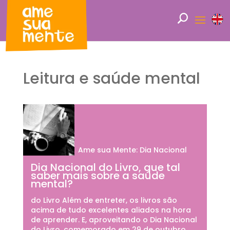
Leitura e saúde mental
Ame sua Mente: Dia Nacional
Dia Nacional do Livro, que tal
saber mais sobre a saúde
mental?
do Livro Além de entreter, os livros são
acima de tudo excelentes aliados na hora
de aprender. E, aproveitando o Dia Nacional
do Livro, comemorado em 29 de outubro,