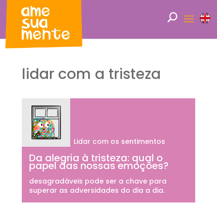
lidar com a tristeza
Lidar com os sentimentos
Da alegria à tristeza: qual o
papel das nossas emoções?
desagradáveis pode ser a chave para
superar as adversidades do dia a dia.