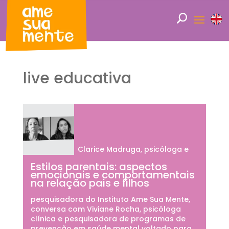
live educativa
Clarice Madruga, psicóloga e
Estilos parentais: aspectos
emocionais e comportamentais
na relação pais e filhos
pesquisadora do Instituto Ame Sua Mente,
conversa com Viviane Rocha, psicóloga
clínica e pesquisadora de programas de
prevenção em saúde mental voltado para