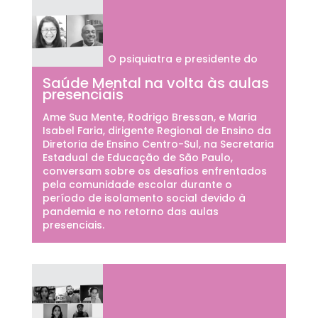
O psiquiatra e presidente do
Saúde Mental na volta às aulas
presenciais
Ame Sua Mente, Rodrigo Bressan, e Maria
Isabel Faria, dirigente Regional de Ensino da
Diretoria de Ensino Centro-Sul, na Secretaria
Estadual de Educação de São Paulo,
conversam sobre os desafios enfrentados
pela comunidade escolar durante o
período de isolamento social devido à
pandemia e no retorno das aulas
presenciais.