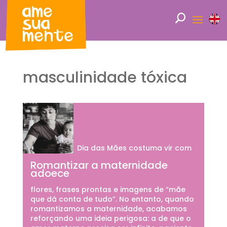
masculinidade tóxica
Dia das Mães costuma vir com
Romantizar a maternidade
adoece
flores, frases prontas e imagens de “mãe
que dá conta de tudo”. No entanto, quando
romantizamos a maternidade, acabamos
reforçando uma ideia perigosa: a de que o